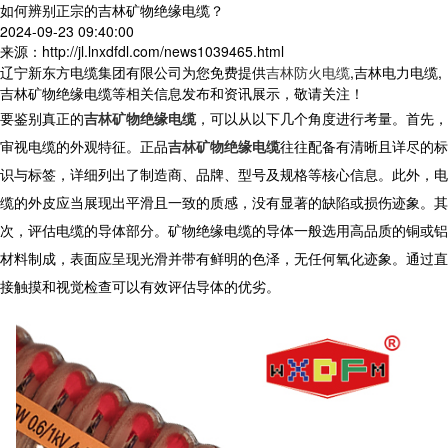
如何辨别正宗的吉林矿物绝缘电缆？
2024-09-23 09:40:00
来源：http://jl.lnxdfdl.com/news1039465.html
辽宁新东方电缆集团有限公司为您免费提供
吉林防火电缆
,吉林电力电缆,
吉林矿物绝缘电缆等相关信息发布和资讯展示，敬请关注！
要鉴别真正的
吉林矿物绝缘电缆
，可以从以下几个角度进行考量。首先，
审视电缆的外观特征。正品
吉林矿物绝缘电缆
往往配备有清晰且详尽的标
识与标签，详细列出了制造商、品牌、型号及规格等核心信息。此外，电
缆的外皮应当展现出平滑且一致的质感，没有显著的缺陷或损伤迹象。其
次，评估电缆的导体部分。矿物绝缘电缆的导体一般选用高品质的铜或铝
材料制成，表面应呈现光滑并带有鲜明的色泽，无任何氧化迹象。通过直
接触摸和视觉检查可以有效评估导体的优劣。