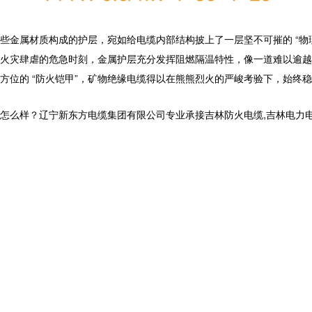
些金属材质构成的护层，宛如给电缆内部结构披上了一层坚不可摧的 “物
火灾肆虐的危急时刻，金属护层充分发挥阻燃隔温特性，像一道难以逾越的
位的 “防火铠甲”，
矿物绝缘电缆
得以在熊熊烈火的严峻考验下，始终稳
？辽宁新东方电缆集团有限公司专业承接吉林防火电缆,吉林电力电缆,吉林矿