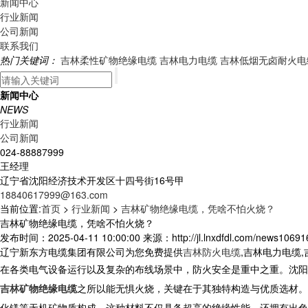
新闻中心
行业新闻
公司新闻
联系我们
热门关键词：
吉林柔性矿物绝缘电缆
吉林电力电缆
吉林低烟无卤耐火电
新闻中心
NEWS
行业新闻
公司新闻
024-88887999
王经理
辽宁省沈阳经济技术开发区十四号街16号甲
18840617999@163.com
当前位置:
首页
>
行业新闻
>
吉林矿物绝缘电缆，凭啥不怕火烧？
吉林矿物绝缘电缆，凭啥不怕火烧？
发布时间：2025-04-11 10:00:00 来源：http://jl.lnxdfdl.com/news106916
辽宁新东方电缆集团有限公司为您免费提供
吉林防火电缆
,吉林电力电缆
在各类电气设备运行以及复杂的布线场景中，防火安全是重中之重。
沈阳
吉林矿物绝缘电缆
之所以能无惧火烧，关键在于其独特构造与优质选材。
化镁等无机矿物质构成，这种材料不仅具备超高的绝缘性能，还拥有出色