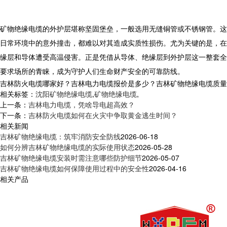
矿物绝缘电缆
的外护层堪称坚固堡垒，一般选用无缝铜管或不锈钢管。这
日常环境中的意外撞击，都难以对其造成实质性损伤。尤为关键的是，在
缘层和导体遭受高温侵害。正是凭借从导体、绝缘层到外护层这一整套全方
要求场所的青睐，成为守护人们生命财产安全的可靠防线。
吉林防火电缆哪家好？吉林电力电缆报价是多少？吉林矿物绝缘电缆质量怎么样
相关标签：
沈阳矿物绝缘电缆
,
矿物绝缘电缆
,
上一条：
吉林电力电缆，凭啥导电超高效？
下一条：
吉林防火电缆如何在火灾中争取黄金逃生时间？
相关新闻
吉林矿物绝缘电缆：筑牢消防安全防线
2026-06-18
如何分辨吉林矿物绝缘电缆的实际使用状态
2026-05-28
吉林矿物绝缘电缆安装时需注意哪些防护细节
2026-05-07
吉林矿物绝缘电缆如何保障使用过程中的安全性
2026-04-16
相关产品