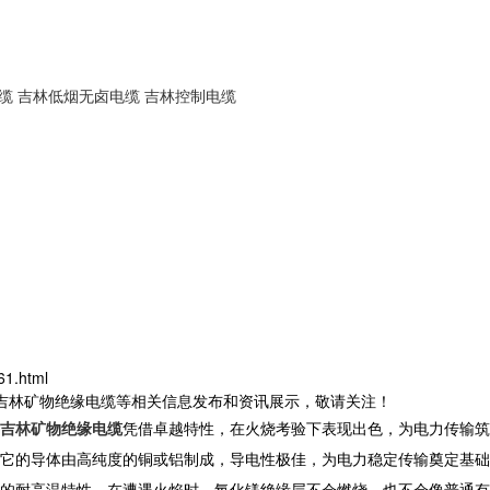
缆
吉林低烟无卤电缆
吉林控制电缆
1.html
,吉林矿物绝缘电缆等相关信息发布和资讯展示，敬请关注！
吉林矿物绝缘电缆
凭借卓越特性，在火烧考验下表现出色，为电力传输筑
它的导体由高纯度的铜或铝制成，导电性极佳，为电力稳定传输奠定基础
的耐高温特性。在遭遇火焰时，氧化镁绝缘层不会燃烧，也不会像普通有