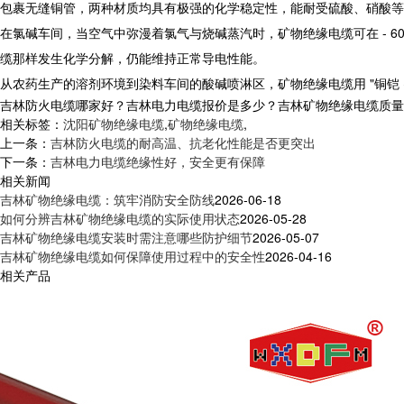
包裹无缝铜管，两种材质均具有极强的化学稳定性，能耐受硫酸、硝酸等
在氯碱车间，当空气中弥漫着氯气与烧碱蒸汽时，
矿物绝缘电缆
可在 -
缆那样发生化学分解，仍能维持正常导电性能。
从农药生产的溶剂环境到染料车间的酸碱喷淋区，
矿物绝缘电缆
用 "铜
吉林防火电缆哪家好？吉林电力电缆报价是多少？吉林矿物绝缘电缆质量怎么样
相关标签：
沈阳矿物绝缘电缆
,
矿物绝缘电缆
,
上一条：
吉林防火电缆的耐高温、抗老化性能是否更突出
下一条：
吉林电力电缆绝缘性好，安全更有保障
相关新闻
吉林矿物绝缘电缆：筑牢消防安全防线
2026-06-18
如何分辨吉林矿物绝缘电缆的实际使用状态
2026-05-28
吉林矿物绝缘电缆安装时需注意哪些防护细节
2026-05-07
吉林矿物绝缘电缆如何保障使用过程中的安全性
2026-04-16
相关产品